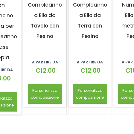
Compleanno
Compleanno
Num
on
a Elio da
a Elio da
Elio
ncino
Tavolo con
Terra con
metr
ia per
Pesino
Pesino
Pe
eanno
ase
pia
A PARTIRE DA
A PARTIRE DA
A PAR
€
12.00
€
12.00
€
1
IRE DA
6.00
Personalizza
Personalizza
Perso
composizione
composizione
compo
alizza
izione