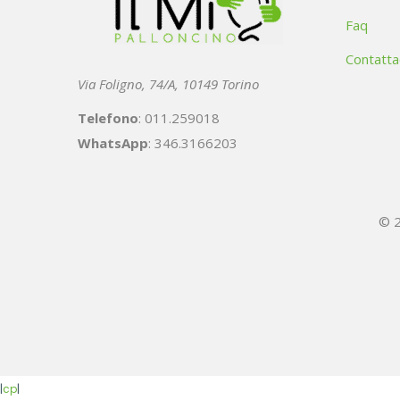
Faq
Contatta
Via Foligno, 74/A, 10149 Torino
Telefono
: 011.259018
WhatsApp
: 346.3166203
© 2
|
cp
|