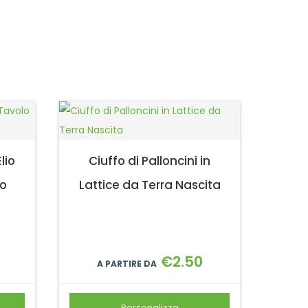
lio
Ciuffo di Palloncini in
no
Lattice da Terra Nascita
€
2.50
A PARTIRE DA
Personalizza