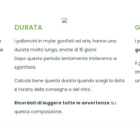
DURATA
G
n
I palloncini in mylar gonfiati ad aria, hanno una
I 
na
durata molto lunga, anche di 15 giorni.
go
Dopo questo periodo lentamente inizieranno a
Il
sgonfiarsi.
ri
Calcola bene questa durata quando scegli la data
un
e l’orario della consegna o del ritiro.
Ricordati di leggere tutte le avvertenze
su
questa composizione.