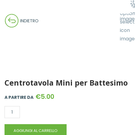
AGGIUNGI AL CARRELLO
SALVA CONFIGURAZIONE
INDIETRO
Centrotavola Mini per Battesimo
€
5.00
A PARTIRE DA
Centrotavola
Mini
per
AGGIUNGI AL CARRELLO