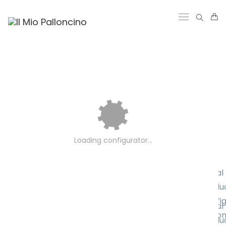
PERSONALIZZA QUESTA COMPOSIZIONE
Totale:
Loading configurator...
PALLONCINO
none
BASE
none