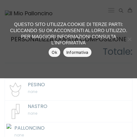
QUESTO SITO UTILIZZA COOKIE DI TERZE PARTI:
CLICCANDO SU OK ACCONSENTI AL LORO UTILIZZO.
PER MAGGIORI INFORMAZIONI CONSULTA
PERSONALIZZA QUESTA COMPOSIZIONE
L'INFORMATIVA
Totale:
Ok
Informativa
PESINO
none
NASTRO
none
PALLONCINO
none